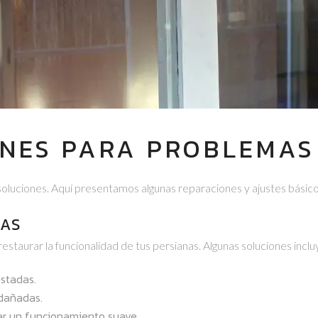
NES PARA PROBLEMAS
soluciones. Aquí presentamos algunas reparaciones y ajustes básico
CAS
estaurar la funcionalidad de tus persianas. Algunas soluciones inclu
astadas.
 dañadas.
ar un funcionamiento suave.