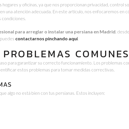
ogares y oficinas, ya que nos proporcionan privacidad, control sobr
n una atención adecuada. En este artículo, nos enfocaremos en có
 condiciones.
sional para arreglar o instalar una persiana en Madrid
, desde
y puedes
contactarnos pinchando aquí
.
R PROBLEMAS COMUNES
paso para garantizar su correcto funcionamiento. Los problemas c
identificar estos problemas para tomar medidas correctivas.
MAS
ue algo no está bien con tus persianas. Estos incluyen: