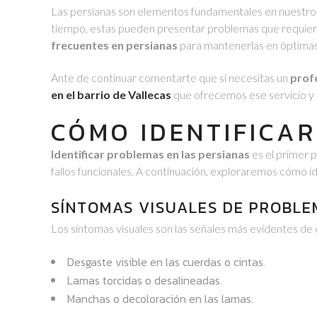
Las persianas son elementos fundamentales en nuestros h
tiempo, estas pueden presentar problemas que requiere
frecuentes en persianas
para mantenerlas en óptimas
Ante de continuar comentarte que si necesitas un
profe
en el barrio de Vallecas
que ofrecemos ese servicio 
CÓMO IDENTIFICA
Identificar problemas en las persianas
es el primer 
fallos funcionales. A continuación, exploraremos cómo 
SÍNTOMAS VISUALES DE PROBLE
Los síntomas visuales son las señales más evidentes de q
Desgaste visible en las cuerdas o cintas.
Lamas torcidas o desalineadas.
Manchas o decoloración en las lamas.